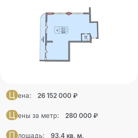
Ц
ена:
26 152 000
₽
Ц
ены за метр:
280 000
₽
П
лощадь:
93.4
кв. м.