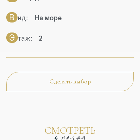
В
ид:
На море
Э
таж:
2
Сделать выбор
назад
СМОТРЕТЬ